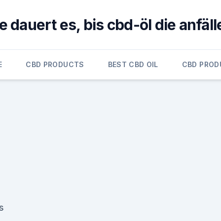
e dauert es, bis cbd-öl die anfäll
E
CBD PRODUCTS
BEST CBD OIL
CBD PROD
s