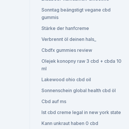
Sonntag beängstigt vegane cbd
gummis
Stärke der hanfcreme
Verbrennt öl deinen hals_
Cbdfx gummies review
Olejek konopny raw 3 cbd + cbda 10
ml
Lakewood ohio cbd oil
Sonnenschein global health cbd öl
Cbd auf ms
Ist cbd creme legal in new york state
Kann unkraut haben 0 cbd