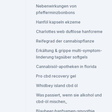
Nebenwirkungen von
pfefferminzbonbons
Hanföl kapseln ekzeme
Charlottes web duftlose hanfcreme
Reifegrad der cannabispflanze
Erkältung & grippe multi-symptom-
linderung tagsüber softgels
Cannabisöl-apotheken in florida
Pro cbd recovery gel
Whidbey island cbd öl
Was passiert, wenn sie alkohol und
cbd-öl mischen_
Blaubeer-hanfsamen-smoothie