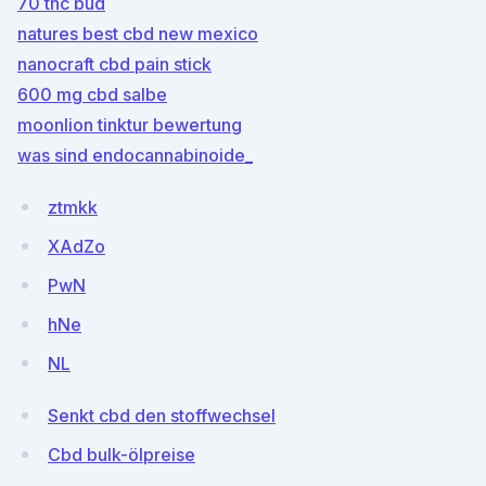
70 thc bud
natures best cbd new mexico
nanocraft cbd pain stick
600 mg cbd salbe
moonlion tinktur bewertung
was sind endocannabinoide_
ztmkk
XAdZo
PwN
hNe
NL
Senkt cbd den stoffwechsel
Cbd bulk-ölpreise