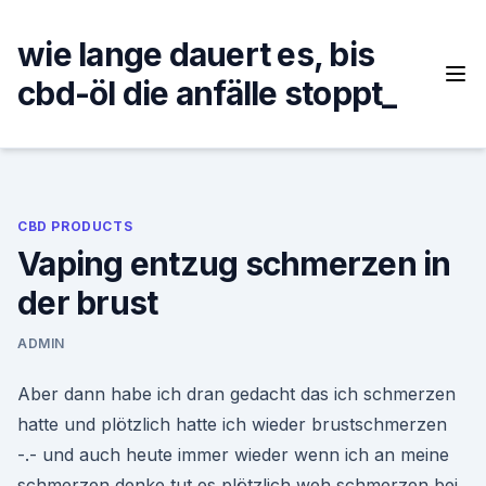
Skip
to
wie lange dauert es, bis
content
cbd-öl die anfälle stoppt_
CBD PRODUCTS
Vaping entzug schmerzen in
der brust
ADMIN
Aber dann habe ich dran gedacht das ich schmerzen
hatte und plötzlich hatte ich wieder brustschmerzen
-.- und auch heute immer wieder wenn ich an meine
schmerzen denke tut es plötzlich weh schmerzen bei