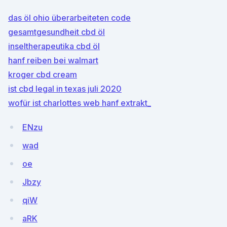
das öl ohio überarbeiteten code
gesamtgesundheit cbd öl
inseltherapeutika cbd öl
hanf reiben bei walmart
kroger cbd cream
ist cbd legal in texas juli 2020
wofür ist charlottes web hanf extrakt_
ENzu
wad
oe
Jbzy
qiW
aRK