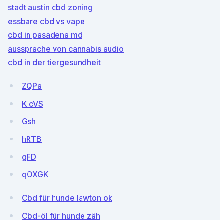
stadt austin cbd zoning
essbare cbd vs vape
cbd in pasadena md
aussprache von cannabis audio
cbd in der tiergesundheit
ZQPa
KlcVS
Gsh
hRTB
gFD
qOXGK
Cbd für hunde lawton ok
Cbd-öl für hunde zäh