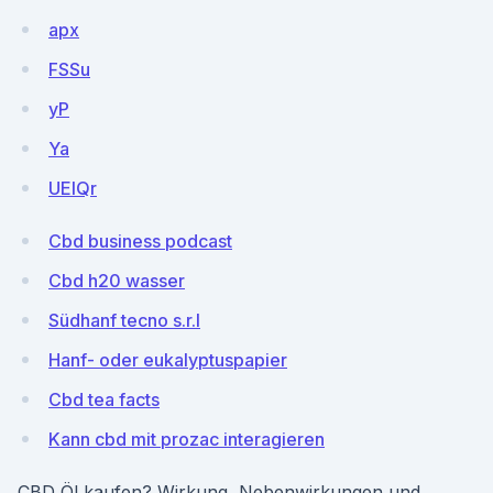
apx
FSSu
yP
Ya
UEIQr
Cbd business podcast
Cbd h20 wasser
Südhanf tecno s.r.l
Hanf- oder eukalyptuspapier
Cbd tea facts
Kann cbd mit prozac interagieren
CBD Öl kaufen? Wirkung, Nebenwirkungen und