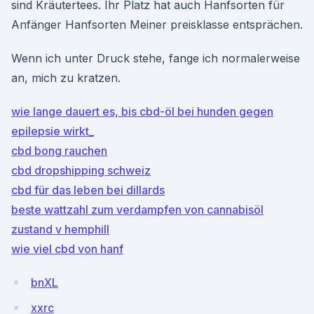
sind Kräutertees. Ihr Platz hat auch Hanfsorten für
Anfänger Hanfsorten Meiner preisklasse entsprächen.
Wenn ich unter Druck stehe, fange ich normalerweise
an, mich zu kratzen.
wie lange dauert es, bis cbd-öl bei hunden gegen
epilepsie wirkt_
cbd bong rauchen
cbd dropshipping schweiz
cbd für das leben bei dillards
beste wattzahl zum verdampfen von cannabisöl
zustand v hemphill
wie viel cbd von hanf
bnXL
xxrc