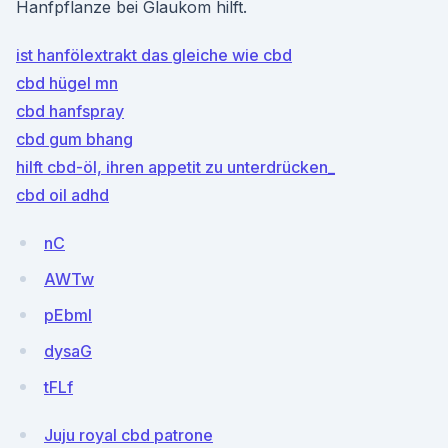
Hanfpflanze bei Glaukom hilft.
ist hanfölextrakt das gleiche wie cbd
cbd hügel mn
cbd hanfspray
cbd gum bhang
hilft cbd-öl, ihren appetit zu unterdrücken_
cbd oil adhd
nC
AWTw
pEbml
dysaG
tFLf
Juju royal cbd patrone